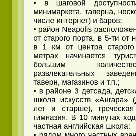
• в шаговой доступнос
минимаркета, таверна, неск
числе интернет) и баров;
• район Neapolis расположен
от старого порта, в 5-ти от
в 1 км от центра старого
метрах начинается турис
большим количест
развлекательных заведен
таверн, магазинов и т.п.;
• в районе 3 детсада, детс
школа искусств «Ангара» (
лет и старше), греческая
гимназия. В 10 минутах хо
частная английская школа;
• рядом много частных вра