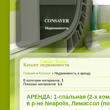
CONSAVER
Недвижимость
Информация о выставленной на продажу или
сдающейся в аренду недвижимости на Кипре
Главная
|
Выход
|
Каталог недвижимости
Главная
»
Каталог
» Недвижимость в аренду
В категории материалов
:
1
Показано материалов
:
1-1
АРЕНДА: 1-спальная (2-х ком
в р-не Neapolis, Лимассол (п